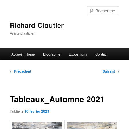
Aller
au
Rech
contenu
principal
Richard Cloutier
Artiste plasticien
Menu
Accueil
/
Home
Biographie
Expositions
Contact
principal
Navigation
←
Précédent
Suivant
→
des
articles
Tableaux_Automne 2021
Publié le
10 février 2023