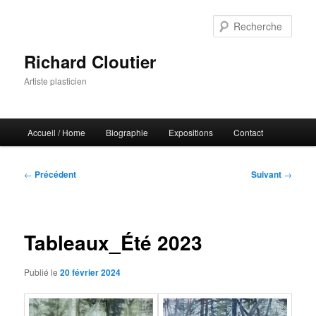
Aller
au
Rech
contenu
principal
Richard Cloutier
Artiste plasticien
Menu
Accueil
/
Home
Biographie
Expositions
Contact
principal
Navigation
←
Précédent
Suivant
→
des
articles
Tableaux_Été 2023
Publié le
20 février 2024